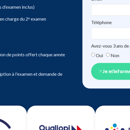
s d’examen inclus)
e en charge du 2ᵉ examen
Téléphone
Avez-vous 3 ans de p
ion de points offert chaque année
Oui
Non
Je m'inform
ription à l'examen et demande de