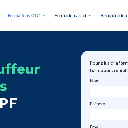
Formations VTC
Formations Taxi
Récupération 
Pour plus d’inform
uffeur
formation, rempli
s
Nom
CPF
Prénom
Email